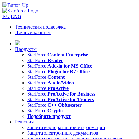
RU
ENG
Техническая поддержка
Личный кабинет
Продукты
StarForce
Content Enterprise
StarForce
Reader
StarForce
Add-in for MS Office
StarForce
Plugin for R7 Office
StarForce
Content
StarForce
Audio/Video
StarForce
ProActive
StarForce
ProActive for Business
StarForce
ProActive for Traders
StarForce
C++ Obfuscator
StarForce
Crypto
Подобрать продукт
Решения
Защита корпоративной информации
Защита электронных документов
Защита образовательных программ и курсов