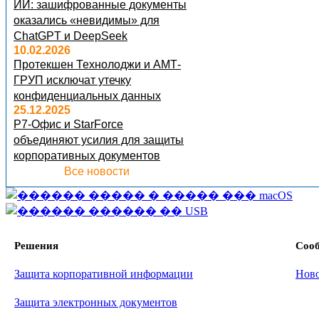
ИИ: зашифрованные документы
оказались «невидимы» для
ChatGPT и DeepSeek
10.02.2026
Протекшен Технолоджи и АМТ-
ГРУП исключат утечку
конфиденциальных данных
25.12.2025
Р7-Офис и StarForce
объединяют усилия для защиты
корпоративных документов
Все новости
Решения
Соо
Защита корпоративной информации
Нов
Защита электронных документов