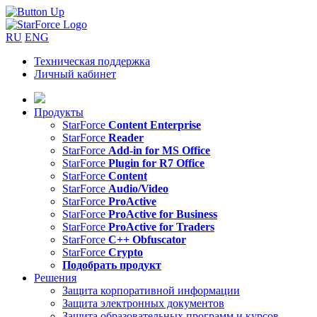
RU
ENG
Техническая поддержка
Личный кабинет
Продукты
StarForce
Content Enterprise
StarForce
Reader
StarForce
Add-in for MS Office
StarForce
Plugin for R7 Office
StarForce
Content
StarForce
Audio/Video
StarForce
ProActive
StarForce
ProActive for Business
StarForce
ProActive for Traders
StarForce
C++ Obfuscator
StarForce
Crypto
Подобрать продукт
Решения
Защита корпоративной информации
Защита электронных документов
Защита образовательных программ и курсов