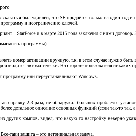
рого.
но сказать я был удивлён, что SF продаётся только на один год и
за программу и неограниченно ключей.
иант – StarForce и в марте 2015 года заключил с ними договор.
омаемость программы).
ылать номер активации вручную, т.к. в этом случае нужно быть в
производится автоматически. На стороне пользователя никаких п
ят программу или переустанавливают Windows.
итав справку 2-3 раза, не обнаружил больших проблем с устано
олее детальное описание основных функций (если так-то так, а е
м из других компов, видел, что какую-то настройку неверно ука
. Все-таки защита – это нетривиальная задача.