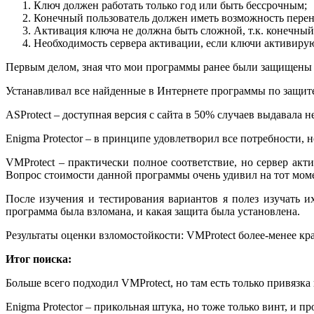
Ключ должен работать только год или быть бессрочным;
Конечный пользователь должен иметь возможность перен
Активация ключа не должна быть сложной, т.к. конечный 
Необходимость сервера активации, если ключи активирую
Первым делом, зная что мои программы ранее были защищены Sta
Устанавливал все найденные в Интернете программы по защите
ASProtect – доступная версия с сайта в 50% случаев выдавала н
Enigma Protector – в принципе удовлетворил все потребности, н
VMProtect – практически полное соответствие, но сервер акт
Вопрос стоимости данной программы очень удивил на тот момен
После изучения и тестирования вариантов я полез изучать и
программа была взломана, и какая защита была установлена.
Результаты оценки взломостойкости: VMProtect более-менее кра
Итог поиска:
Больше всего подходил VMProtect, но там есть только привязка 
Enigma Protector – прикольная штука, но тоже только винт, и пр