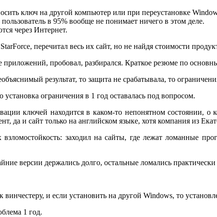
осить ключ на другой компьютер или при переустановке Window
пользователь в 95% вообще не понимает ничего в этом деле.
тся через Интернет.
rForce, перечитал весь их сайт, но не найдя стоимости продукт
 приложений, пробовал, разбирался. Краткое резюме по основн
еобъяснимый результат, то защита не срабатывала, то ограничени
о установка ограничения в 1 год оставалась под вопросом.
ивации ключей находится в каком-то непонятном состоянии, о 
т, да и сайт только на английском языке, хотя компания из Екат
х взломостойкость: заходил на сайты, где лежат ломанные про
йние версии держались долго, остальные ломались практически ср
к винчестеру, и если установить на другой Windows, то установл
облема 1 год.