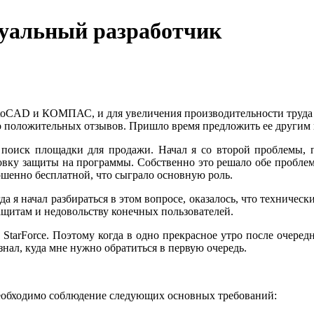
уальный разработчик
oCAD и КОМПАС, и для увеличения производительности труда д
во положительных отзывов. Пришло время предложить ее другим 
оиск площадки для продажи. Начал я со второй проблемы, п
новку защиты на программы. Собственно это решало обе проблем
шенно бесплатной, что сыграло основную роль.
да я начал разбираться в этом вопросе, оказалось, что техниче
ащитам и недовольству конечных пользователей.
ту StarForce. Поэтому когда в одно прекрасное утро после очере
знал, куда мне нужно обратиться в первую очередь.
необходимо соблюдение следующих основных требований: