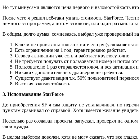
Но тут минусами являются цена первого и взломостойкость вто
После чего я решил всё-таки узнать стоимость StarForce. Чест
немного за программу, а потом за ключи, или один раз много 
В общем, долго думая, сомневаясь, выбрал уже проверенный вар
Ключи не привязаны только к винчестеру (усложняется л
Есть ограничение на 1 год, гарантировано работает.
Сервер активации уже есть и работает круглосуточно.
Не требуется получать от пользователя номер и потом отс
Пользователю 1 раз отправляется ключ, и вся активация 
Никаких дополнительных драйверов не требуется.
Существует деактивация т.к. 50% пользователей перенос
Высокая взломостойкость.
3. Использование
StarForce
До приобретения SF я сам защиту не устанавливал, но переч
пунктам сравнивал со справкой. Хотя имеется желание увидеть б
Несколько раз создавал проекты, запускал, проверял на одно
свои нужды.
В целом выбором доволен, хотя не могу сказать, что все гладко