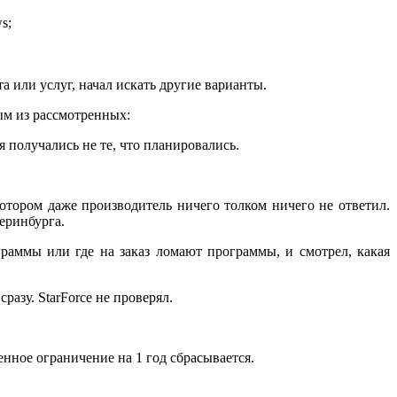
s;
а или услуг, начал искать другие варианты.
ым из рассмотренных:
я получались не те, что планировались.
котором даже производитель ничего толком ничего не ответил.
еринбурга.
граммы или где на заказ ломают программы, и смотрел, какая
азу. StarForce не проверял.
енное ограничение на 1 год сбрасывается.