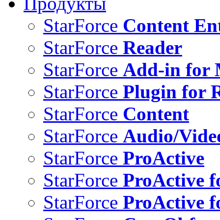
Продукты
StarForce
Content Ent
StarForce
Reader
StarForce
Add-in for 
StarForce
Plugin for 
StarForce
Content
StarForce
Audio/Vide
StarForce
ProActive
StarForce
ProActive f
StarForce
ProActive f